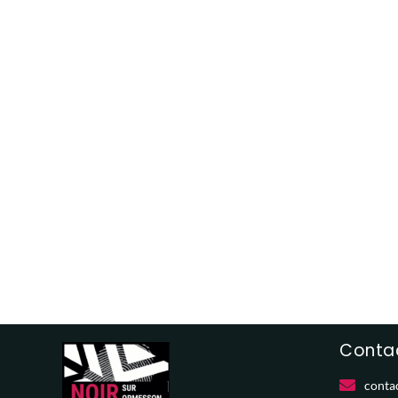
Contac
conta