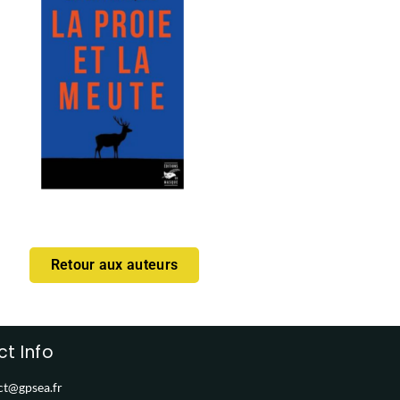
Retour aux auteurs
t Info
ct@gpsea.fr