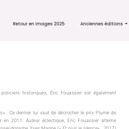
Retour en images 2025
Anciennes éditions
policiers historiques, Éric Fouassier est également
.
es
« . Ce dernier lui vaut de décrocher le prix Plume de
r en 2011. Auteur éclectique, Eric Fouassier alterne
 du pseudonyme Yves Magne («
Et puis le silence
« , 2017)